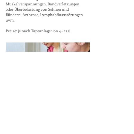
Muskelverspannungen, Bandverletzungen
oder Überbelastung von Sehnen und
Bändern, Arthrose, Lymphabflussstörungen
uvm.
Preise: je nach Tapeanlage von 4 – 12 €
Spiegeltherapie
(Imaginationstherapie)
Durch das Positionieren des Spiegels in der
Körpermitte erscheint der nicht betroffene
Körperteil (z.B. Hand, Arm, Fuß) im
Spiegelbild. Dadurch entsteht eine optische